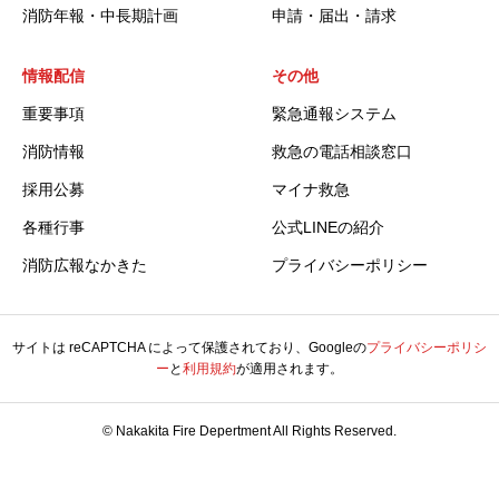
消防年報・中長期計画
申請・届出・請求
情報配信
その他
重要事項
緊急通報システム
消防情報
救急の電話相談窓口
採用公募
マイナ救急
各種行事
公式LINEの紹介
消防広報なかきた
プライバシーポリシー
サイトは reCAPTCHA によって保護されており、Googleの
プライバシーポリシ
ー
と
利用規約
が適用されます。
© Nakakita Fire Depertment All Rights Reserved.
ホーム
お知らせ
採用情報
申請・届出